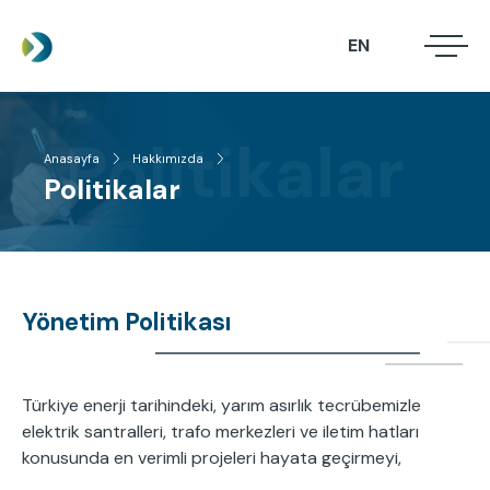
Ana
içeriğe
EN
.
.
atla
.
Politikalar
Anasayfa
Hakkımızda
HAKKIMIZDA
Sayfa
Politikalar
HIZMETLERIMIZ
yolu
PROJELERIMIZ
HABERLER
Yönetim Politikası
İLETIŞIM
Türkiye enerji tarihindeki, yarım asırlık tecrübemizle
elektrik santralleri, trafo merkezleri ve iletim hatları
konusunda en verimli projeleri hayata geçirmeyi,