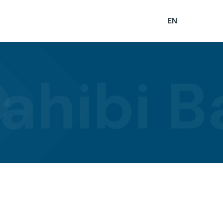
EN
 Sahibi