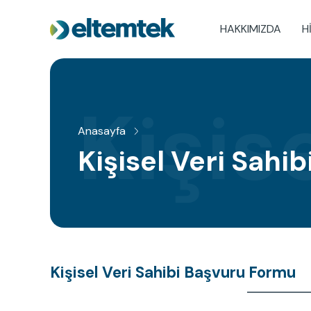
Ana
içeriğe
HAKKIMIZDA
H
Main
atla
navigation
Kişis
Anasayfa
Sayfa
Kişisel Veri Sahi
yolu
Kişisel Veri Sahibi Başvuru Formu