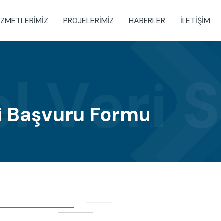
IZMETLERIMIZ
PROJELERIMIZ
HABERLER
İLETIŞIM
el Veri
bi Başvuru Formu