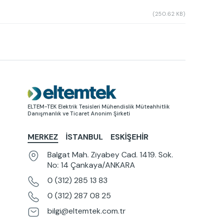
(250.62 KB)
Resim
ELTEM-TEK Elektrik Tesisleri Mühendislik Müteahhitlik
Danışmanlık ve Ticaret Anonim Şirketi
MERKEZ
İSTANBUL
ESKIŞEHIR
Balgat Mah. Ziyabey Cad. 1419. Sok.
No: 14 Çankaya/ANKARA
0 (312) 285 13 83
0 (312) 287 08 25
bilgi@eltemtek.com.tr