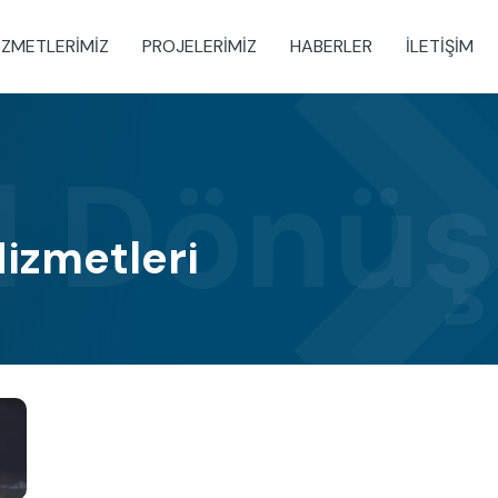
IZMETLERIMIZ
PROJELERIMIZ
HABERLER
İLETIŞIM
al Dönü
Hizmetleri