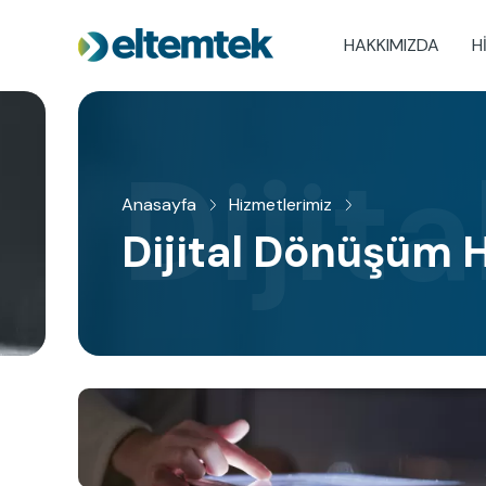
Ana
içeriğe
HAKKIMIZDA
H
Main
atla
navigation
Dijit
Anasayfa
Hizmetlerimiz
Sayfa
Dijital Dönüşüm 
yolu