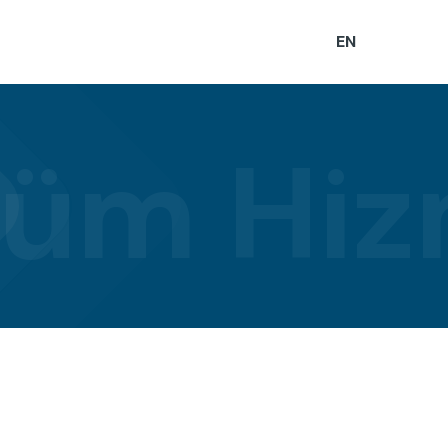
EN
şüm Hiz